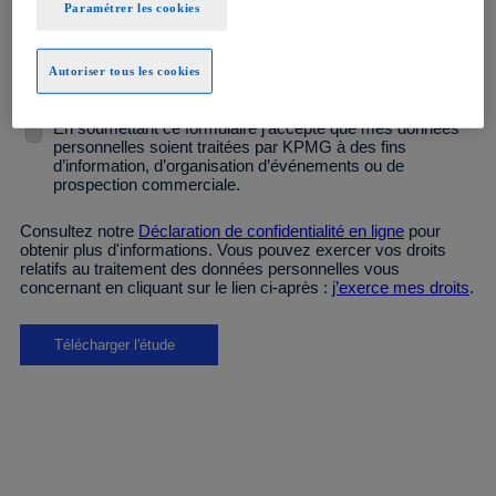
Paramétrer les cookies
Fonction *
Autoriser tous les cookies
En soumettant ce formulaire j’accepte que mes données
personnelles soient traitées par KPMG à des fins
d’information, d’organisation d’événements ou de
prospection commerciale.
Consultez notre
Déclaration de confidentialité en ligne
pour
obtenir plus d'informations. Vous pouvez exercer vos droits
relatifs au traitement des données personnelles vous
concernant en cliquant sur le lien ci-après :
j’exerce mes droits
.