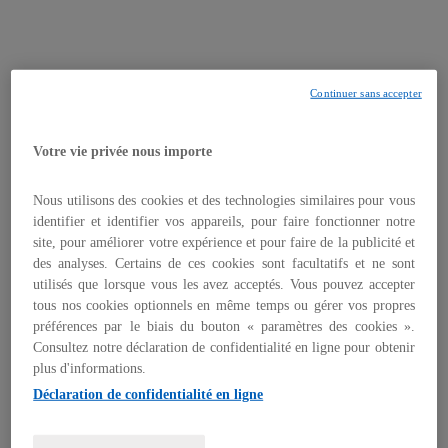
Continuer sans accepter
Merci de compléter ou mettre à jour vos informations afin de
Votre vie privée nous importe
recevoir l'étude sur les tendances de l'IT 2023
* (Les champs marqués d'un astérisque sont obligatoires)
Nous utilisons des cookies et des technologies similaires pour vous
Nom *
identifier et identifier vos appareils, pour faire fonctionner notre
site, pour améliorer votre expérience et pour faire de la publicité et
des analyses. Certains de ces cookies sont facultatifs et ne sont
Prénom *
utilisés que lorsque vous les avez acceptés. Vous pouvez accepter
tous nos cookies optionnels en même temps ou gérer vos propres
préférences par le biais du bouton « paramètres des cookies ».
Consultez notre déclaration de confidentialité en ligne pour obtenir
E-mail professionnel *
plus d'informations.
Déclaration de confidentialité en ligne
Société *